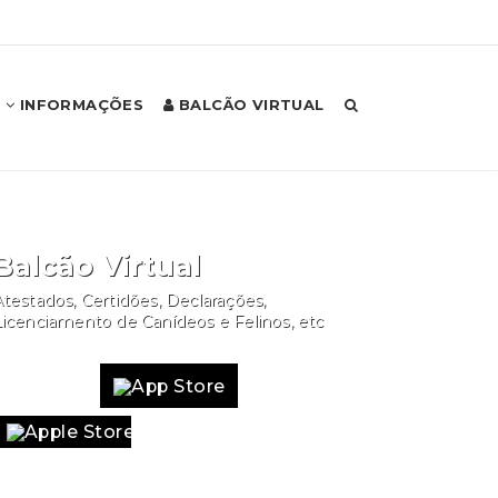
INFORMAÇÕES
BALCÃO VIRTUAL
Balcão Virtual
testados, Certidões, Declarações,
Licenciamento de Canídeos e Felinos, etc
Website