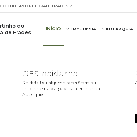
ODOBISPOERIBEIRADEFRADES.PT
rtinho do
INÍCIO
FREGUESIA
AUTARQUIA
ra de Frades
GESIncidente
Se detetou alguma ocorrência ou
A
incidente na via pública alerte a sua
Autarquia
Participar