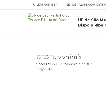
239 445 155
GERAL@SAOMARTINH
UF de São Ma
Bispo e Ribei
GESToponímia
Consulte aqui a toponímia da sua
freguesia
Consultar