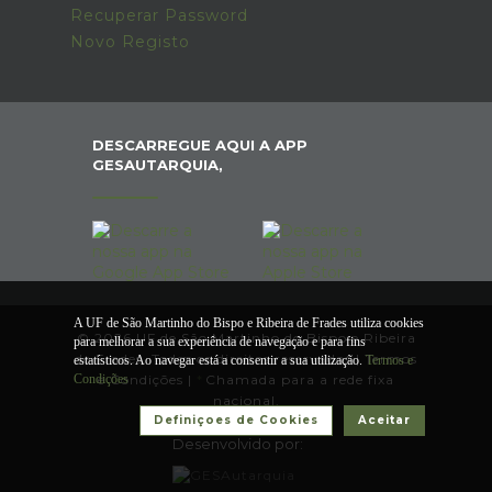
Recuperar Password
Novo Registo
DESCARREGUE AQUI A APP
GESAUTARQUIA,
A UF de São Martinho do Bispo e Ribeira de Frades utiliza cookies
© 2026 UF de São Martinho do Bispo e Ribeira
para melhorar a sua experiência de navegação e para fins
de Frades. Todos os direitos reservados |
Termos
estatísticos. Ao navegar está a consentir a sua utilização.
Termos e
Condições
e Condições
|
*
Chamada para a rede fixa
nacional.
Definiçoes de Cookies
Aceitar
Desenvolvido por: