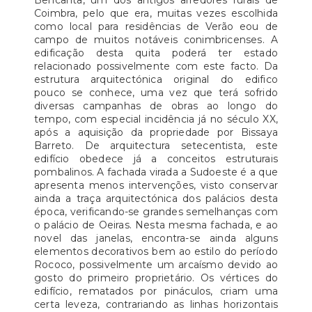
Coimbra, pelo que era, muitas vezes escolhida
como local para residências de Verão eou de
campo de muitos notáveis conimbricenses. A
edificação desta quita poderá ter estado
relacionado possivelmente com este facto. Da
estrutura arquitectónica original do edifico
pouco se conhece, uma vez que terá sofrido
diversas campanhas de obras ao longo do
tempo, com especial incidência já no século XX,
após a aquisição da propriedade por Bissaya
Barreto. De arquitectura setecentista, este
edifício obedece já a conceitos estruturais
pombalinos. A fachada virada a Sudoeste é a que
apresenta menos intervenções, visto conservar
ainda a traça arquitectónica dos palácios desta
época, verificando-se grandes semelhanças com
o palácio de Oeiras. Nesta mesma fachada, e ao
novel das janelas, encontra-se ainda alguns
elementos decorativos bem ao estilo do período
Rococo, possivelmente um arcaísmo devido ao
gosto do primeiro proprietário. Os vértices do
edifício, rematados por pináculos, criam uma
certa leveza, contrariando as linhas horizontais