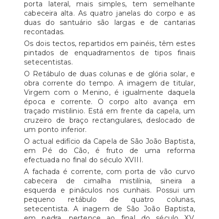
porta lateral, mais simples, tem semelhante
cabeceira alta. As quatro janelas do corpo e as
duas do santuário são largas e de cantarias
recontadas.
Os dois tectos, repartidos em painéis, têm estes
pintados de enquadramentos de tipos finais
setecentistas.
O Retábulo de duas colunas e de glória solar, e
obra corrente do tempo. A imagem de titular,
Virgem com o Menino, é igualmente daquela
época e corrente. O corpo alto avança em
traçado mistilinio. Está em frente da capela, um
cruzeiro de braço rectangulares, deslocado de
um ponto inferior.
O actual edifício da Capela de São João Baptista,
em Pé do Cão, é fruto de uma reforma
efectuada no final do século XVIII.
A fachada é corrente, com porta de vão curvo
cabeceira de cimalha mistilínia, sineira a
esquerda e pináculos nos cunhais. Possui um
pequeno retábulo de quatro colunas,
setecentista. A inagem de São João Baptista,
em pedra, pertence ao final do século XV,