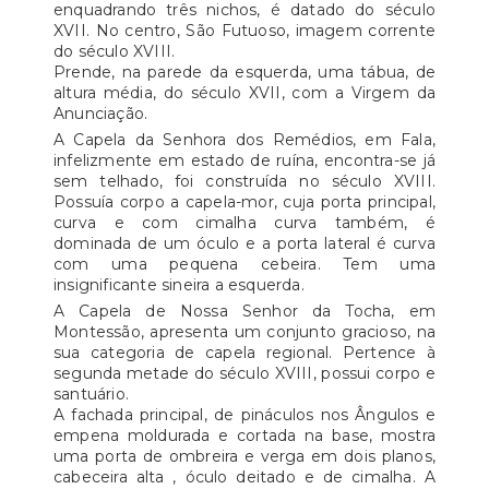
enquadrando três nichos, é datado do século
XVII. No centro, São Futuoso, imagem corrente
do século XVIII.
Prende, na parede da esquerda, uma tábua, de
altura média, do século XVII, com a Virgem da
Anunciação.
A Capela da Senhora dos Remédios, em Fala,
infelizmente em estado de ruína, encontra-se já
sem telhado, foi construída no século XVIII.
Possuía corpo a capela-mor, cuja porta principal,
curva e com cimalha curva também, é
dominada de um óculo e a porta lateral é curva
com uma pequena cebeira. Tem uma
insignificante sineira a esquerda.
A Capela de Nossa Senhor da Tocha, em
Montessão, apresenta um conjunto gracioso, na
sua categoria de capela regional. Pertence à
segunda metade do século XVIII, possui corpo e
santuário.
A fachada principal, de pináculos nos Ângulos e
empena moldurada e cortada na base, mostra
uma porta de ombreira e verga em dois planos,
cabeceira alta , óculo deitado e de cimalha. A