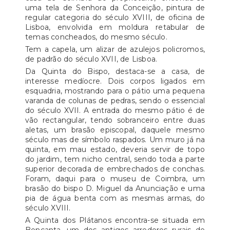
uma tela de Senhora da Conceição, pintura de
regular categoria do século XVIII, de oficina de
Lisboa, envolvida em moldura retabular de
temas concheados, do mesmo século.
Tem a capela, um alizar de azulejos policromos,
de padrão do século XVII, de Lisboa.
Da Quinta do Bispo, destaca-se a casa, de
interesse medíocre. Dois corpos ligados em
esquadria, mostrando para o pátio uma pequena
varanda de colunas de pedras, sendo o essencial
do século XVII. A entrada do mesmo pátio é de
vão rectangular, tendo sobranceiro entre duas
aletas, um brasão episcopal, daquele mesmo
século mas de símbolo raspados. Um muro já na
quinta, em mau estado, deveria servir de topo
do jardim, tem nicho central, sendo toda a parte
superior decorada de embrechados de conchas.
Foram, daqui para o museu de Coimbra, um
brasão do bispo D. Miguel da Anunciação e uma
pia de água benta com as mesmas armas, do
século XVIII.
A Quinta dos Plátanos encontra-se situada em
Bencanta, um dos antigos arredores rurais de