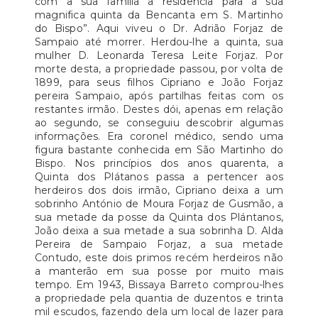
com a sua família a residência para a sua
magnifica quinta da Bencanta em S. Martinho
do Bispo”. Aqui viveu o Dr. Adrião Forjaz de
Sampaio até morrer. Herdou-lhe a quinta, sua
mulher D. Leonarda Teresa Leite Forjaz. Por
morte desta, a propriedade passou, por volta de
1899, para seus filhos Cipriano e João Forjaz
pereira Sampaio, após partilhas feitas com os
restantes irmão. Destes dói, apenas em relação
ao segundo, se conseguiu descobrir algumas
informações. Era coronel médico, sendo uma
figura bastante conhecida em São Martinho do
Bispo. Nos princípios dos anos quarenta, a
Quinta dos Plátanos passa a pertencer aos
herdeiros dos dois irmão, Cipriano deixa a um
sobrinho António de Moura Forjaz de Gusmão, a
sua metade da posse da Quinta dos Plántanos,
João deixa a sua metade a sua sobrinha D. Alda
Pereira de Sampaio Forjaz, a sua metade
Contudo, este dois primos recém herdeiros não
a manterão em sua posse por muito mais
tempo. Em 1943, Bissaya Barreto comprou-lhes
a propriedade pela quantia de duzentos e trinta
mil escudos, fazendo dela um local de lazer para