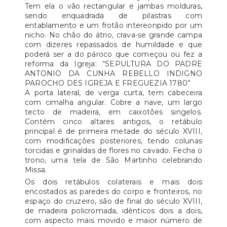
Tem ela o vão rectangular e jambas molduras,
sendo enquadrada de pilastras com
entablamento e um frotão intereonpido por um
nicho. No chão do átrio, crava-se grande campa
com dizeres repassados de humildade e que
poderá ser a do pároco que começou ou fez a
reforma da Igreja: “SEPULTURA DO PADRE
ANTONIO DA CUNHA REBELLO INDIGNO
PAROCHO DES IGREJA E FREGUEZIA 1780”
A porta lateral, de verga curta, tem cabeceira
com cimalha angular. Cobre a nave, um largo
tecto de madeira, em caixotões singelos.
Contém cinco altares antigos, o retábulo
principal é de primeira metade do século XVIII,
com modificações posteriores, tendo colunas
torcidas e grinaldas de flores no cavado. Fecha o
trono, uma tela de São Martinho celebrando
Missa.
Os dois retábulos colaterais e mais dois
encostados as paredes do corpo e fronteiros, no
espaço do cruzeiro, são de final do século XVIII,
de madeira policromada, idênticos dois a dois,
com aspecto mais movido e maior número de