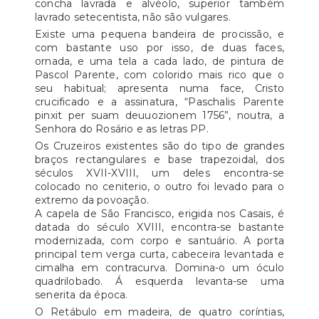
concha lavrada e alvéolo, superior também
lavrado setecentista, não são vulgares.
Existe uma pequena bandeira de procissão, e
com bastante uso por isso, de duas faces,
ornada, e uma tela a cada lado, de pintura de
Pascol Parente, com colorido mais rico que o
seu habitual; apresenta numa face, Cristo
crucificado e a assinatura, “Paschalis Parente
pinxit per suam deuuozionem 1756”, noutra, a
Senhora do Rosário e as letras PP.
Os Cruzeiros existentes são do tipo de grandes
braços rectangulares e base trapezoidal, dos
séculos XVII-XVIII, um deles encontra-se
colocado no ceniterio, o outro foi levado para o
extremo da povoação.
A capela de São Francisco, erigida nos Casais, é
datada do século XVIII, encontra-se bastante
modernizada, com corpo e santuário. A porta
principal tem verga curta, cabeceira levantada e
cimalha em contracurva. Domina-o um óculo
quadrilobado. Á esquerda levanta-se uma
senerita da época.
O Retábulo em madeira, de quatro coríntias,