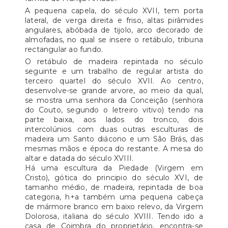
A pequena capela, do século XVII, tem porta
lateral, de verga direita e friso, altas pirâmides
angulares, abóbada de tijolo, arco decorado de
almofadas, no qual se insere o retábulo, tribuna
rectangular ao fundo.
O retábulo de madeira repintada no século
seguinte e um trabalho de regular artista do
terceiro quartel do século XVII. Ao centro,
desenvolve-se grande arvore, ao meio da qual,
se mostra uma senhora da Conceição (senhora
do Couto, segundo o letreiro vitivo) tendo na
parte baixa, aos lados do tronco, dois
intercolúnios com duas outras esculturas de
madeira um Santo diácono e um São Brás, das
mesmas mãos e época do restante. A mesa do
altar e datada do século XVIII.
Há uma escultura da Piedade (Virgem em
Cristo), gótica do principio do século XVI, de
tamanho médio, de madeira, repintada de boa
categoria, h+a também uma pequena cabeça
de mármore branco em baixo relevo, da Virgem
Dolorosa, italiana do século XVIII. Tendo ido a
casa de Coimbra do proprietário, encontra-se