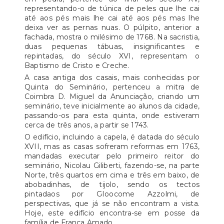
representando-o de túnica de peles que lhe cai
até aos pés mais lhe cai até aos pés mas lhe
deixa ver as pernas nuas. O púlpito, anterior a
fachada, mostra o milésimo de 1768. Na sacristia,
duas pequenas tábuas, insignificantes e
repintadas, do século XVI, representam o
Baptismo de Cristo e Creche.
A casa antiga dos casais, mais conhecidas por
Quinta do Seminário, pertenceu a mitra de
Coimbra D. Miguel da Anunciação, criando um
seminário, teve inicialmente ao alunos da cidade,
passando-os para esta quinta, onde estiveram
cerca de três anos, a partir se 1743.
O edifício, incluindo a capela, é datada do século
XVII, mas as casas sofreram reformas em 1763,
mandadas executar pelo primeiro reitor do
seminário, Nicolau Giliberti, fazendo-se, na parte
Norte, três quartos em cima e três em baixo, de
abobadinhas, de tijolo, sendo os tectos
pintadaos por GIoocome Azzolmi, de
perspectivas, que já se não encontram a vista.
Hoje, este edifício encontra-se em posse da
família de França Amado.