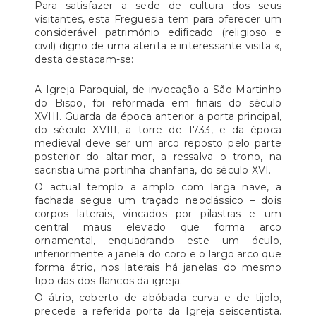
Para satisfazer a sede de cultura dos seus
visitantes, esta Freguesia tem para oferecer um
considerável património edificado (religioso e
civil) digno de uma atenta e interessante visita «,
desta destacam-se:
A Igreja Paroquial, de invocação a São Martinho
do Bispo, foi reformada em finais do século
XVIII. Guarda da época anterior a porta principal,
do século XVIII, a torre de 1733, e da época
medieval deve ser um arco reposto pelo parte
posterior do altar-mor, a ressalva o trono, na
sacristia uma portinha chanfana, do século XVI.
O actual templo a amplo com larga nave, a
fachada segue um traçado neoclássico – dois
corpos laterais, vincados por pilastras e um
central maus elevado que forma arco
ornamental, enquadrando este um óculo,
inferiormente a janela do coro e o largo arco que
forma átrio, nos laterais há janelas do mesmo
tipo das dos flancos da igreja.
O átrio, coberto de abóbada curva e de tijolo,
precede a referida porta da Igreja seiscentista.