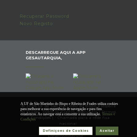
Recuperar Password
Novo Registo
DESCARREGUE AQUI A APP
GESAUTARQUIA,
A UF de São Martinho do Bispo e Ribeira de Frades utiliza cookies
© 2026 UF de São Martinho do Bispo e Ribeira
para melhorar a sua experiência de navegação e para fins
de Frades. Todos os direitos reservados |
Termos
estatísticos. Ao navegar está a consentir a sua utilização.
Termos e
e Condições
|
*
Chamada para a rede fixa
Condições
nacional.
Definiçoes de Cookies
Aceitar
Desenvolvido por: