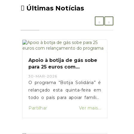
Últimas Notícias
Apoio à botija de gás sobe
para 25 euros com
relançamento do programa
30-MAR-2026
O programa “Botija Solidária” é
relançado esta quinta-feira em
todo o país para apoiar famílias
em situação de vulnerabilidade
Partilhar
Ver mais...
económica na compra de botijas
de gás. O primeiro-ministro Luís
Montenegro anunciou o