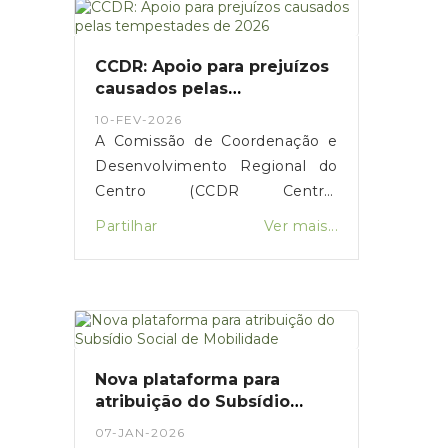
aumento da comparticipação de
15 para 25 euros durante os
próximos três meses,
CCDR: Apoio para prejuízos
justificando a medida com o
causados pelas
impacto da guerra no Médio
tempestades de 2026
10-FEV-2026
Oriente.
A Comissão de Coordenação e
Desenvolvimento Regional do
Centro (CCDR Centro)
disponibilizou uma plataforma
Partilhar
Ver mais...
online para o registo de
prejuízos resultantes das
tempestades de 2026 que
afetaram vários concelhos da
Região Centro.O portal destina-
se a cidadãos, empresas,
Nova plataforma para
agricultores e municípios,
atribuição do Subsídio
permitindo a sinalização de
Social de Mobilidade
07-JAN-2026
danos em habitações, atividades