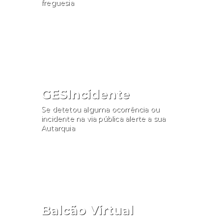
freguesia
Consultar
GESIncidente
Se detetou alguma ocorrência ou
incidente na via pública alerte a sua
Autarquia
Participar
Balcão Virtual