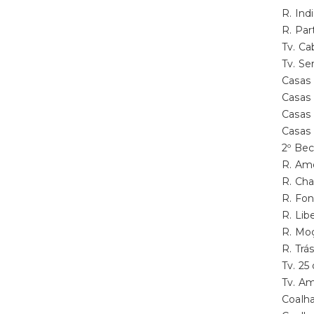
R. In
R. Par
Tv. C
Tv. S
Casas
Casas
Casas
Casas
2º Be
R. Am
R. Ch
R. Fo
R. Li
R. Mo
R. Tr
Tv. 2
Tv. A
Coalh