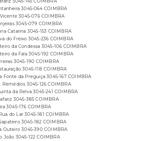
hafariz 3045-145 COIMBRA
ontanheira 3045-064 COIMBRA
il Vicente 3045-076 COIMBRA
ranjeiras 3045-079 COIMBRA
oana Catarina 3045-153 COIMBRA
ova do Freixo 3045-236 COIMBRA
uteiro da Condessa 3045-106 COIMBRA
uteiro da Fala 3045-192 COIMBRA
arreiras 3045-190 COIMBRA
estauração 3045-118 COIMBRA
ua Fonte da Preguiça 3045-167 COIMBRA
ra. Remédios 3045-126 COIMBRA
Quinta da Relva 3045-241 COIMBRA
hafariz 3045-385 COIMBRA
eira 3045-176 COIMBRA
Rua do Lar 3045-181 COIMBRA
Sapateiro 3045-182 COIMBRA
ra Outeiro 3045-390 COIMBRA
ão João 3045-122 COIMBRA