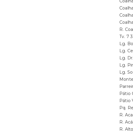
Coalh
Coalh
Coalh
Coalh
R. Co
Tv. 7
Lg. B
Lg. C
Lg. D
Lg. P
Lg. S
Monte
Parre
Pátio
Pátio
Pq. R
R. Ac
R. Ac
R. Al