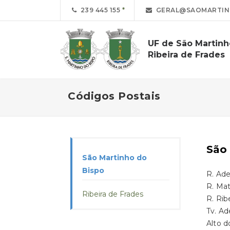
239 445 155
GERAL@SAOMARTINH
UF de São Martinh
Ribeira de Frades
Códigos Postais
São
São Martinho do
Bispo
R. Ad
R. Ma
Ribeira de Frades
R. Ri
Tv. A
Alto 