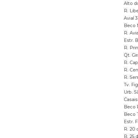
Alto 
R. Li
Avial
Beco 
R. Av
Estr.
R. Pr
Qt. G
R. Ca
R. Ce
R. Se
Tv. F
Urb. 
Casai
Beco 
Beco 
Estr.
R. 20
R. 25