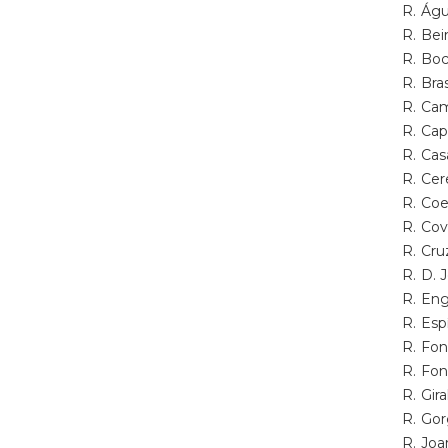
R. Ág
R. Be
R. Bo
R. Br
R. Ca
R. Ca
R. Ca
R. Ce
R. Co
R. Co
R. Cr
R. D.
R. Eng
R. Es
R. Fo
R. Fo
R. Gi
R. Go
R. Jo