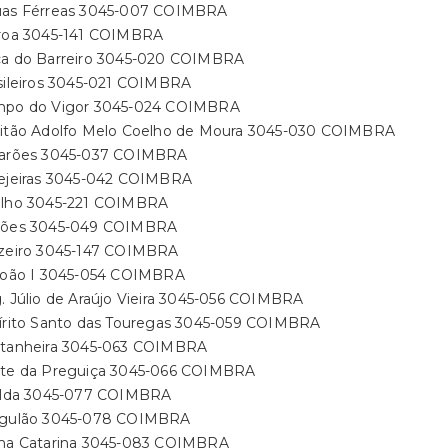
uas Férreas 3045-007 COIMBRA
iroa 3045-141 COIMBRA
ca do Barreiro 3045-020 COIMBRA
asileiros 3045-021 COIMBRA
mpo do Vigor 3045-024 COIMBRA
pitão Adolfo Melo Coelho de Moura 3045-030 COIMBRA
sarões 3045-037 COIMBRA
rejeiras 3045-042 COIMBRA
elho 3045-221 COIMBRA
vões 3045-049 COIMBRA
uzeiro 3045-147 COIMBRA
 João I 3045-054 COIMBRA
. Júlio de Araújo Vieira 3045-056 COIMBRA
pírito Santo das Touregas 3045-059 COIMBRA
ntanheira 3045-063 COIMBRA
nte da Preguiça 3045-066 COIMBRA
ralda 3045-077 COIMBRA
rgulão 3045-078 COIMBRA
ana Catarina 3045-083 COIMBRA