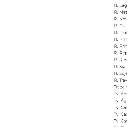
R. La
R. Mi
R. No
R. Ou
R. Pi
R. Pri
R. Pr
R. Re
R. Re
R. Sr
R. Su
R. Tr
Traze
Tv. A
Tv. Á
Tv. C
Tv. C
Tv. C