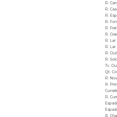
R. Ca
R. Ca
R. Es
R. Fo
R. Fr
R. Gr
R. La
R. La
R. Ou
R. So
Tv. O
Qt. C
R. No
R. Pr
Curra
R. Cu
Espad
Espad
R. Ch