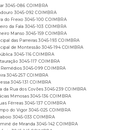
gar 3045-086 COIMBRA
radouro 3045-092 COIMBRA
va do Freixo 3045-100 COIMBRA
teiro da Fala 3045-103 COIMBRA
nheiro Manso 3045-159 COIMBRA
ncipal das Parreiras 3045-193 COIMBRA
incipal de Montessão 3045-194 COIMBRA
pública 3045-116 COIMBRA
stauração 3045-117 COIMBRA
a. Remédios 3045-099 COIMBRA
jeira 3045-257 COIMBRA
avessa 3045-131 COIMBRA
ira da Rua dos Covões 3045-239 COIMBRA
cácias Mimosas 3045-136 COIMBRA
guas Férreas 3045-137 COIMBRA
ampo do Vigor 3045-025 COIMBRA
araboio 3045-033 COIMBRA
arminé de Miranda 3045-142 COIMBRA