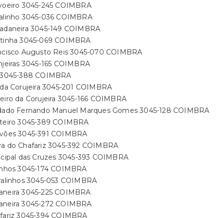
rvoeiro 3045-245 COIMBRA
salinho 3045-036 COIMBRA
padaneira 3045-149 COIMBRA
ntinha 3045-069 COIMBRA
ancisco Augusto Reis 3045-070 COIMBRA
anjeiras 3045-165 COIMBRA
r 3045-388 COIMBRA
r da Corujeira 3045-201 COIMBRA
teiro da Corujeira 3045-166 COIMBRA
ldado Fernando Manuel Marques Gomes 3045-128 COIMBRA
uteiro 3045-389 COIMBRA
ovões 3045-391 COIMBRA
va do Chafariz 3045-392 COIMBRA
incipal das Cruzes 3045-393 COIMBRA
linhos 3045-174 COIMBRA
rralinhos 3045-053 COIMBRA
aneira 3045-225 COIMBRA
aneira 3045-272 COIMBRA
afariz 3045-394 COIMBRA