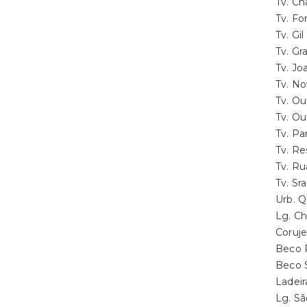
Tv. C
Tv. F
Tv. G
Tv. G
Tv. J
Tv. N
Tv. O
Tv. O
Tv. P
Tv. R
Tv. R
Tv. S
Urb. 
Lg. C
Coruj
Beco 
Beco 
Ladei
Lg. S