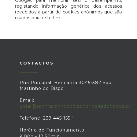
Google, para melhorar seu o desempenho,
registando informação genérica dos acessos
recebidos a partir de cookies anónimos que são
usados para este fim.
CONTACTOS
Rua Principal, Bencanta 3045-382 São
Martinho do Bispo
Email:
geral@saomartinhodobispoeribeiradefrades.pt
Telefone: 239 445 155
Horário de Funcionamento:
9:00h - 12:30min